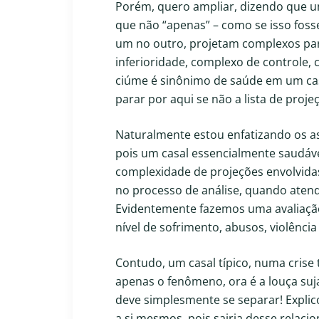
Porém, quero ampliar, dizendo que um
que não “apenas” – como se isso fos
um no outro, projetam complexos par
inferioridade, complexo de controle,
ciúme é sinônimo de saúde em um cas
parar por aqui se não a lista de proj
Naturalmente estou enfatizando os as
pois um casal essencialmente saudável
complexidade de projeções envolvida
no processo de análise, quando atend
Evidentemente fazemos uma avaliação
nível de sofrimento, abusos, violência
Contudo, um casal típico, numa crise 
apenas o fenômeno, ora é a louça suja,
deve simplesmente se separar! Explic
a si mesmos, pois sairia desse relac