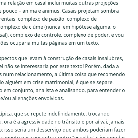
a relação em casal inclui muitas outras projeções
se pouco – anima e animus. Casais projetam sombra
entais, complexo de paixão, complexo de
 complexo de ciúme (nunca, em hipótese alguma, o
al), complexo de controle, complexo de poder, e vou
eções ocuparia muitas páginas em um texto.
pectos que levam à construção de casais insalubres,
 não se interessaria por este texto! Porém, dada a
s num relacionamento, a última coisa que recomendo
o alguém em crise matrimonial, é que se separe.
 em conjunto, analista e analisando, para entender o
 e/ou alienações envolvidas.
típica, que se repete indefinidamente, trocando
 ora é a agressividade no trânsito e por aí vai, jamais
o: isso seria um desserviço que ambos poderiam fazer
ionamento para encontrar outro “espelho” e incomodar