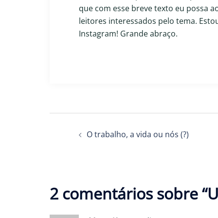
que com esse breve texto eu possa a
leitores interessados pelo tema. Esto
Instagram! Grande abraço.
Navegação
O trabalho, a vida ou nós (?)
de
posts
2 comentários sobre “
U