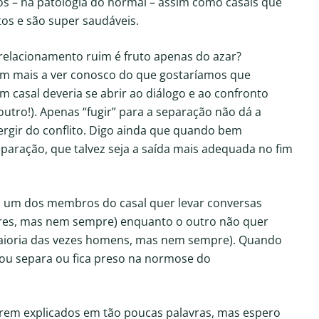
s – na patologia do normal – assim como casais que
os e são super saudáveis.
relacionamento ruim é fruto apenas do azar?
êm mais a ver conosco do que gostaríamos que
m casal deveria se abrir ao diálogo e ao confronto
utro!). Apenas “fugir” para a separação não dá a
gir do conflito. Digo ainda que quando bem
separação, que talvez seja a saída mais adequada no fim
um dos membros do casal quer levar conversas
heres, mas nem sempre) enquanto o outro não quer
maioria das vezes homens, mas nem sempre). Quando
: ou separa ou fica preso na normose do
rem explicados em tão poucas palavras, mas espero