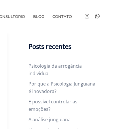
http://www.instagram.co
https://api.whatsa
ONSULTÓRIO
BLOG
CONTATO
phone=5511997393
Posts recentes
Psicologia da arrogância
individual
Por que a Psicologia Junguiana
é inovadora?
É possível controlar as
emoções?
A análise junguiana