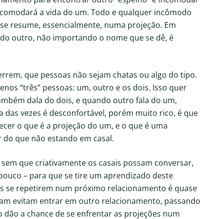
 incomodará a vida do um. Todo e qualquer incômodo
o se resume, essencialmente, numa projeção. Em
 do outro, não importando o nome que se dê, é
errem, que pessoas não sejam chatas ou algo do tipo.
nos “três” pessoas: um, outro e os dois. Isso quer
ambém dala do dois, e quando outro fala do um,
a das vezes é desconfortável, porém muito rico, é que
ecer o que é a projeção do um, e o que é uma
or do que não estando em casal.
 sem que criativamente os casais possam conversar,
 pouco – para que se tire um aprendizado deste
es se repetirem num próximo relacionamento é quase
ram evitam entrar em outro relacionamento, passando
o dão a chance de se enfrentar as projeções num